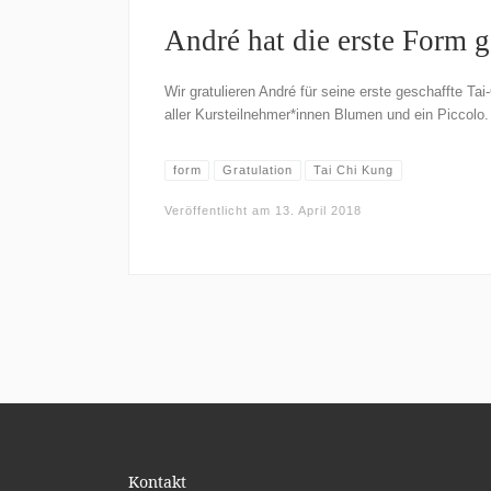
André hat die erste Form g
Wir gratulieren André für seine erste geschaffte Ta
aller Kursteilnehmer*innen Blumen und ein Piccolo.
form
Gratulation
Tai Chi Kung
Veröffentlicht am
13. April 2018
Kontakt