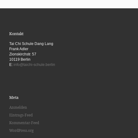
Kontakt
Tai Chi Schule Dang Lang
Frank Adler
Zionskirchstr. 57
10119 Berlin
E:
info@taichi-schule.berlin
Meta
Anmelden
Eintrags-Feed
Kommentar-Feed
WordPress.org