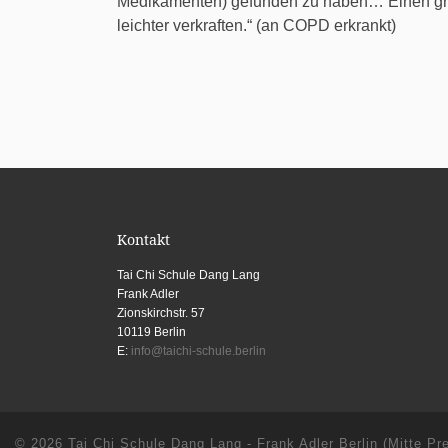
Medikamenten) gefunden zu haben… Einen größ
leichter verkraften.“ (an COPD erkrankt)
Kontakt
Tai Chi Schule Dang Lang
Frank Adler
Zionskirchstr. 57
10119 Berlin
E:
info@taichi-schule.berlin
© 2026
Tai Chi Schule Dang Lang - Frank Adler Berlin (Mitte Pr