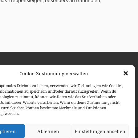
das Treppensteigen, besonders an Bahnhöfen,
Cookie-Zustimmung verwalten
UCHE
Suchen …
optimales Erlebnis zu bieten, verwenden wir Technologien wie Cookies,
nformationen zu speichern und/oder darauf zuzugreifen. Wenn du
nologien zustimmst, können wir Daten wie das Surfverhalten oder
ressum / Datenschutz
IDs auf dieser Website verarbeiten. Wenn du deine Zustimmung nicht
er zurückziehst, können bestimmte Merkmale und Funktionen
igt werden.
ptieren
Ablehnen
Einstellungen ansehen