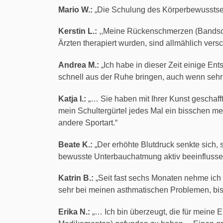
Mario W.:
„Die Schulung des Körperbewusstse
Kerstin L.:
,,Meine Rückenschmerzen (Bandsche
Ärzten therapiert wurden, sind allmählich ver
Andrea M.:
„Ich habe in dieser Zeit einige Ent
schnell aus der Ruhe bringen, auch wenn sehr v
Katja I.:
„… Sie haben mit Ihrer Kunst geschafft
mein Schultergürtel jedes Mal ein bisschen me
andere Sportart.“
Beate K.:
„Der erhöhte Blutdruck senkte sich,
bewusste Unterbauchatmung aktiv beeinflussen
Katrin B.:
„Seit fast sechs Monaten nehme ich
sehr bei meinen asthmatischen Problemen, bis
Erika N.:
„… Ich bin überzeugt, die für meine 