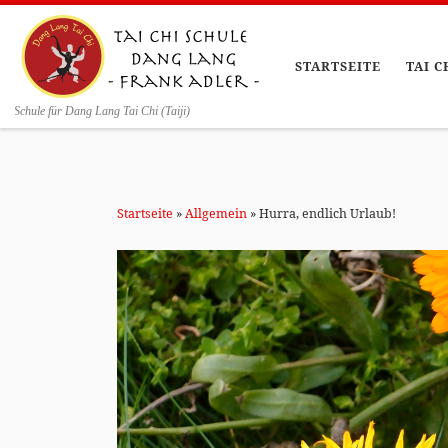
Zum Inhalt springen
STARTSEITE
TAI C
Schule für Dang Lang Tai Chi (Taiji)
Startseite
»
Allgemein
»
Hurra, endlich Urlaub!