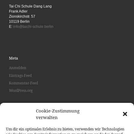
Tai Chi Schule Dang Lang
Frank Adler
Zionskirchstr. 57
10119 Berlin
E:
info@taichi-schule.berlin
Meta
Anmelden
Eintrags-Feed
Kommentar-Feed
WordPress.org
Cookie-Zustimmung
verwalten
SUCHE
Such
Um dir ein optimales Erlebnis zu bieten, verwenden wir Technologien