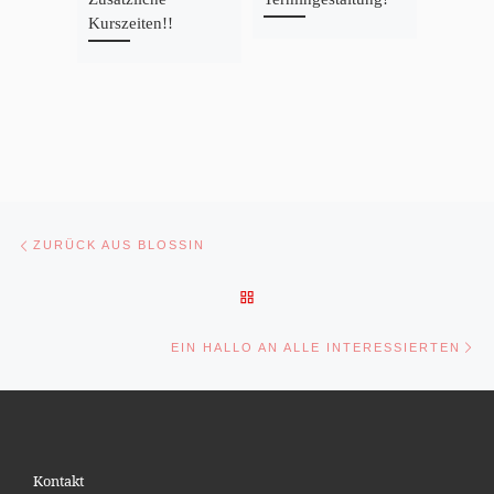
Kurszeiten!!
draußen
Beitragsnavigation
Vorheriger Beitrag
ZURÜCK AUS BLOSSIN
ZURÜCK ZUR BEITRAGSLIST
Nä
EIN HALLO AN ALLE INTERESSIERTEN
Kontakt