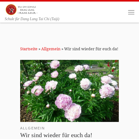
Zum Inhalt springen
Me
Schule für Dang Lang Tai Chi (Taiji)
Startseite
»
Allgemein
»
Wir sind wieder für euch da!
ALLGEMEIN
Wir sind wieder für euch da!