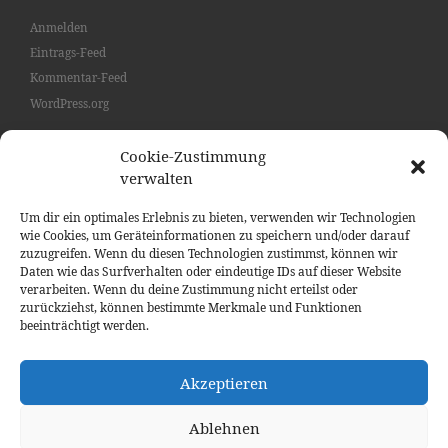
Anmelden
Eintrags-Feed
Kommentar-Feed
WordPress.org
Cookie-Zustimmung
verwalten
SUCHE
Such
Um dir ein optimales Erlebnis zu bieten, verwenden wir Technologien
wie Cookies, um Geräteinformationen zu speichern und/oder darauf
zuzugreifen. Wenn du diesen Technologien zustimmst, können wir
Daten wie das Surfverhalten oder eindeutige IDs auf dieser Website
verarbeiten. Wenn du deine Zustimmung nicht erteilst oder
Impressum / Datenschutz
zurückziehst, können bestimmte Merkmale und Funktionen
beeinträchtigt werden.
Akzeptieren
© 2026
Tai Chi Schule Dang Lang - Frank Adler Berlin (Mitte
Ablehnen
Prenzlauer Berg)
– Alle Rechte vorbehalten