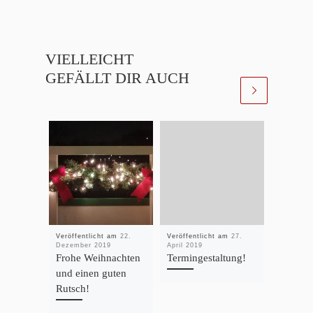
VIELLEICHT
GEFÄLLT DIR AUCH
Veröffentlicht am
22.
Veröffentlicht am
27.
Veröffent
Dezember 2019
April 2019
Juni 2020
Frohe Weihnachten
Termingestaltung!
Wir üben
und einen guten
draußen
Rutsch!