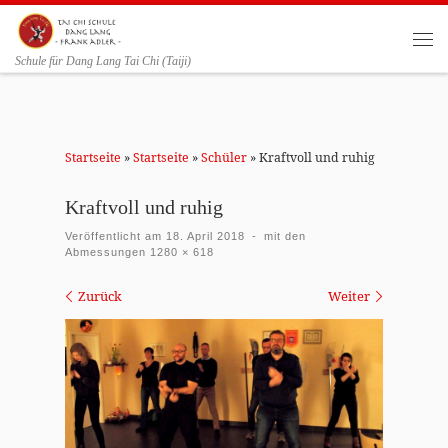
Zum Inhalt springen
Me
Schule für Dang Lang Tai Chi (Taiji)
Startseite
»
Startseite
»
Schüler
»
Kraftvoll und ruhig
Kraftvoll und ruhig
Veröffentlicht am
18. April 2018
-
mit den
Abmessungen
1280 × 618
Bilder Navigation
Zurück
Weiter