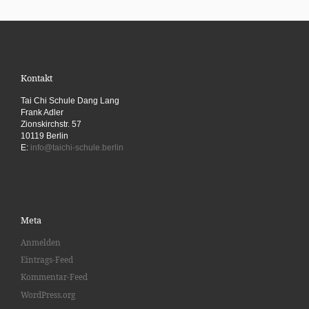
Kontakt
Tai Chi Schule Dang Lang
Frank Adler
Zionskirchstr. 57
10119 Berlin
E:
info@taichi-schule.berlin
Meta
Anmelden
Eintrags-Feed
Kommentar-Feed
WordPress.org